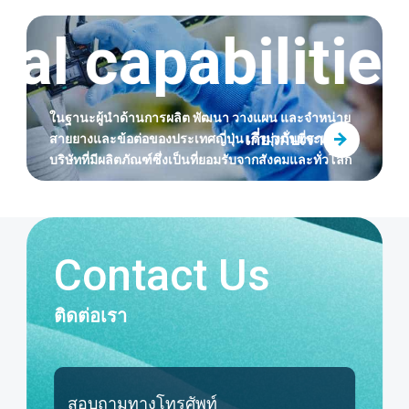
ฟลูออรีนและซิลิโคนช่วยเพิ่มการทนต่อความร้อน
al capabilities
และความสามารถในการล้างทำความสะอาดได้
อย่างมาก เปิดตัวสายยาง FUSSOTHERMO-
S100°C
ในฐานะผู้นำด้านการผลิต พัฒนา วางแผน และจำหน่าย
เกี่ยวกับเรา
สายยางและข้อต่อของประเทศญี่ปุ่น
เรามุ่งมั่นที่จะเป็น
บริษัทที่มีผลิตภัณฑ์ซึ่งเป็นที่ยอมรับจากสังคมและทั่วโลก
Contact Us
ติดต่อเรา
สอบถามทางโทรศัพท์