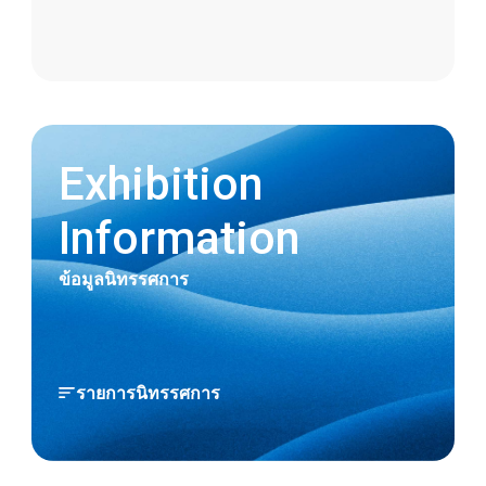
ร่วมกับสายยาง ขอแนะนำข้อต่อเฉพาะ
TOYOCONNECTOR TC3-FST สำหรับสายยาง
FUSSOTHERMO-S100°C
2023.11.02
Exhibition
การตอบสนองของเราต่อข้อจำกัดของ PFAS
Information
2023.06.22
ข้อมูลนิทรรศการ
[สินค้าใหม่] ขอแนะนำ TOYOBIO PRO HOSE
ผลิตภัณฑ์ที่เป็นมิตรต่อสิ่งแวดล้อมซึ่งผลิตจาก
วัตถุดิบที่ได้จากทรัพยากรธรรมชาติ
รายการนิทรรศการ
2023.03.23
[ผลิตภัณฑ์ใหม่] การเสริมฤทธิ์กันของสาร