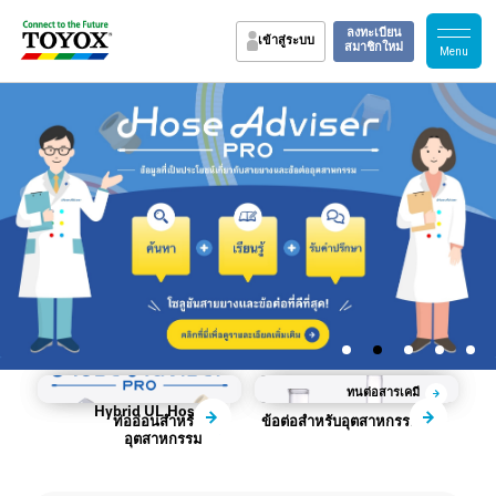
ลงทะเบียน
เข้าสู่ระบบ
สมาชิกใหม่
Flame Block 
ทนต่อสารเคมี
KAMLOK
Hybrid UL Hose
ท่ออ่อนสำหรับ
ข้อต่อสำหรับอุตสาหกรรม
อุตสาหกรรม
เคล็ดลับและเทคนิค
กรณีศึกษา
การสนับสนุน Toyox
วิดีโอที่เราแนะนำ
คำถามที่พบบ่อย