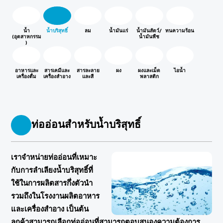
น้ำ
น้ำบริสุทธิ์
ลม
น้ำมันแร่
น้ำมันสัตว์/
ทนความร้อน
(อุตสาหกรรม
น้ำมันพืช
)
อาหารและ
สารเคมีและ
สารละลาย
ผง
ผงและเม็ด
ไอน้ำ
เครื่องดื่ม
เครื่องสำอาง
และสี
พลาสติก
ท่ออ่อนสำหรับน้ำบริสุทธิ์
เราจำหน่ายท่ออ่อนที่เหมาะ
กับการลำเลียงน้ำบริสุทธิ์ที่
ใช้ในการผลิตสารกึ่งตัวนำ
รวมถึงในโรงงานผลิตอาหาร
และเครื่องสำอาง เป็นต้น
ลูกค้าสามารถเลือกท่ออ่อนที่สามารถตอบสนองความต้องการ