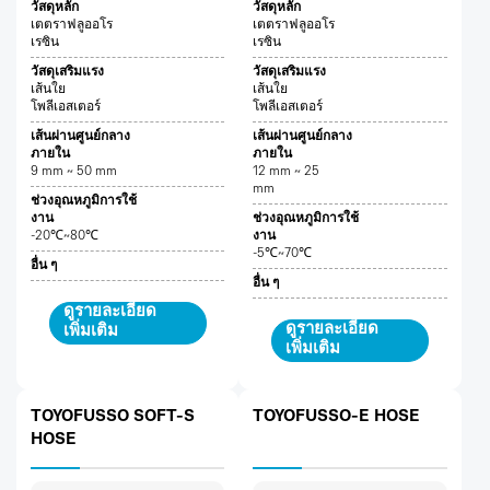
วัสดุหลัก
วัสดุหลัก
เตตราฟลูออโร
เตตราฟลูออโร
เรซิน
เรซิน
วัสดุเสริมแรง
วัสดุเสริมแรง
เส้นใย
เส้นใย
โพลีเอสเตอร์
โพลีเอสเตอร์
เส้นผ่านศูนย์กลาง
เส้นผ่านศูนย์กลาง
ภายใน
ภายใน
9 mm ~ 50 mm
12 mm ~ 25
mm
ช่วงอุณหภูมิการใช้
งาน
ช่วงอุณหภูมิการใช้
-20℃~80℃
งาน
-5℃~70℃
อื่น ๆ
อื่น ๆ
ดูรายละเอียด
ดูรายละเอียด
เพิ่มเติม
เพิ่มเติม
TOYOFUSSO SOFT-S
TOYOFUSSO-E HOSE
HOSE