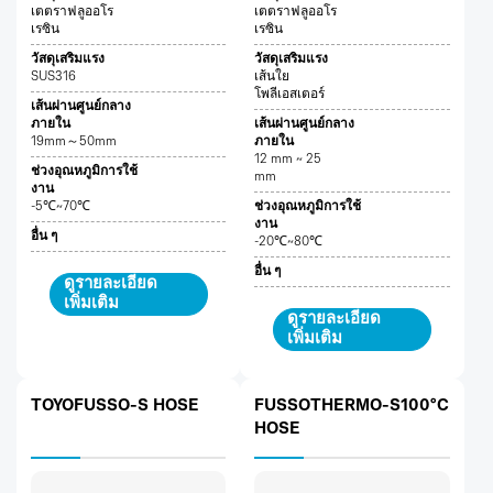
เตตราฟลูออโร
เตตราฟลูออโร
เรซิน
เรซิน
วัสดุเสริมแรง
วัสดุเสริมแรง
SUS316
เส้นใย
โพลีเอสเตอร์
เส้นผ่านศูนย์กลาง
ภายใน
เส้นผ่านศูนย์กลาง
19mm～50mm
ภายใน
12 mm ~ 25
ช่วงอุณหภูมิการใช้
mm
งาน
-5℃~70℃
ช่วงอุณหภูมิการใช้
งาน
อื่น ๆ
-20℃~80℃
อื่น ๆ
ดูรายละเอียด
เพิ่มเติม
ดูรายละเอียด
เพิ่มเติม
TOYOFUSSO-S HOSE
FUSSOTHERMO-S100°C
HOSE