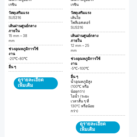
เรซิน
เรซิน
วัสดุเสริมแรง
วัสดุเสริมแรง
SUS316
เส้นใย
โพลีเอสเตอร์
เส้นผ่านศูนย์กลาง
SUS316
ภายใน
15 mm ~ 38
เส้นผ่านศูนย์กลาง
mm
ภายใน
12 mm ~ 25
ช่วงอุณหภูมิการใช้
mm
งาน
-20℃~80℃
ช่วงอุณหภูมิการใช้
งาน
อื่น ๆ
-5℃~100℃
อื่น ๆ
ดูรายละเอียด
น้ำอุณหภูมิสูง
เพิ่มเติม
(100℃ หรือ
น้อยกว่า)
ไอน้ำ (ระยะ
เวลาสั้น ๆ ที่
130°C หรือน้อย
กว่า)
ดูรายละเอียด
เพิ่มเติม