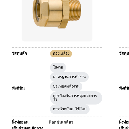
วัสดุหลัก
วัสดุห
ทองเหลือง
ใส่ง่าย
มาตรฐานการทำงาน
ประหยัดพลังงาน
ฟังก์ชัน
ฟังก์ช
การป้องกันการหลุดและการ
รั่ว
การนำกลับมาใช้ใหม่
ฝั่งท่ออ่อน
น็อตขันเกลียว
ฝั่งท่
เส้นผ่านศูนย์กลาง
เส้นผ