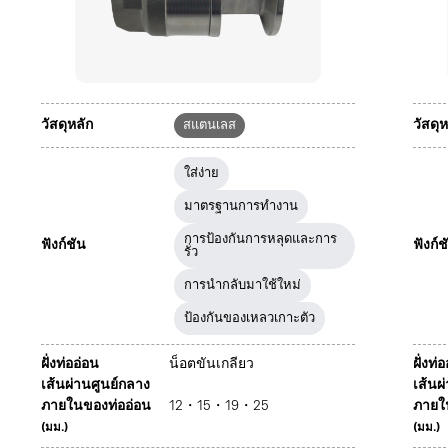
วัสดุหลัก
วัสดุห
สแตนเลส
ใส่ง่าย
มาตรฐานการทำงาน
การป้องกันการหลุดและการ
ฟังก์ชัน
ฟังก์ช
รั่ว
การนำกลับมาใช้ใหม่
ป้องกันของเหลวเกาะตัว
ฝั่งท่ออ่อน
น็อตขันเกลียว
ฝั่งท่
เส้นผ่านศูนย์กลาง
เส้นผ
ภายในของท่ออ่อน
12・15・19・25
ภายใ
(มม.)
(มม.)