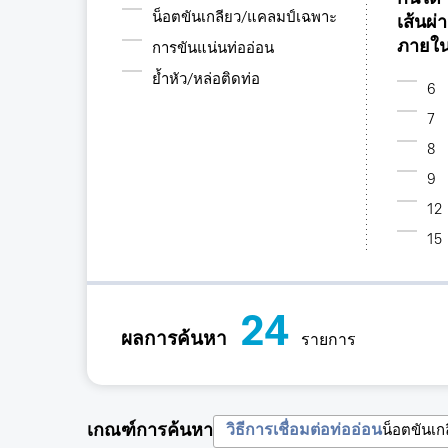
น็อตขันเกลียว/แคลมป์เฉพาะ
เส้นผ่
ภายใ
การขันแน่นท่ออ่อน
ย้ำหัว/หล่อติดท่อ
6
7
8
9
12
15
24
ผลการค้นหา
รายการ
เกณฑ์การค้นหา
วิธีการเชื่อมต่อท่ออ่อน
น็อตขันเ