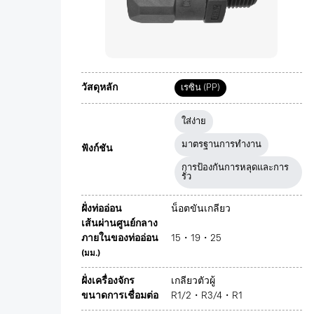
วัสดุหลัก
เรซิน (PP)
ใส่ง่าย
มาตรฐานการทำงาน
ฟังก์ชัน
การป้องกันการหลุดและการ
รั่ว
ฝั่งท่ออ่อน
น็อตขันเกลียว
เส้นผ่านศูนย์กลาง
ภายในของท่ออ่อน
15・19・25
(มม.)
ฝั่งเครื่องจักร
เกลียวตัวผู้
ขนาดการเชื่อมต่อ
R1/2・R3/4・R1