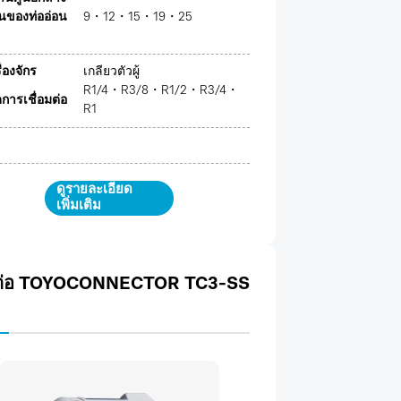
นของท่ออ่อน
9・12・15・19・25
รื่องจักร
เกลียวตัวผู้
R1/4・R3/8・R1/2・R3/4・
ารเชื่อมต่อ
R1
ดูรายละเอียด
เพิ่มเติม
ต่อ TOYOCONNECTOR TC3-SS