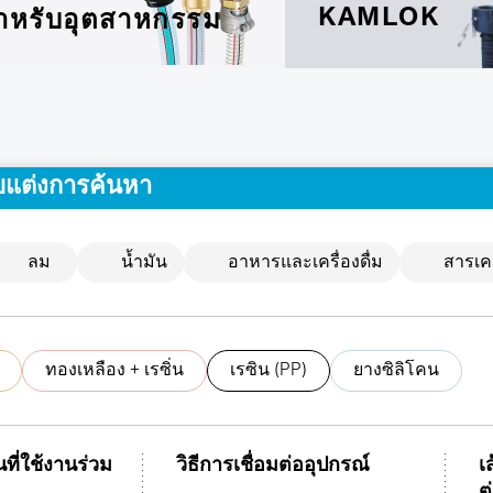
KAMLOK
ำหรับอุตสาหกรรม
บแต่งการค้นหา
ลม
น้ำมัน
อาหารและเครื่องดื่ม
สารเค
ทองเหลือง + เรซิ่น
เรซิน (PP)
ยางซิลิโคน
นที่ใช้งานร่วม
วิธีการเชื่อมต่ออุปกรณ์
เ
ต