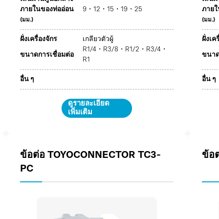
ภายในของท่ออ่อน
9・12・15・19・25
ภายใ
(มม.)
(มม.)
ฝั่งเครื่องจักร
เกลียวตัวผู้
ฝั่งเค
R1/4・R3/8・R1/2・R3/4・
ขนาดการเชื่อมต่อ
ขนาดก
R1
อื่น ๆ
อื่น ๆ
ดูรายละเอียด
เพิ่มเติม
ข้อต่อ TOYOCONNECTOR TC3-
ข้อ
PC