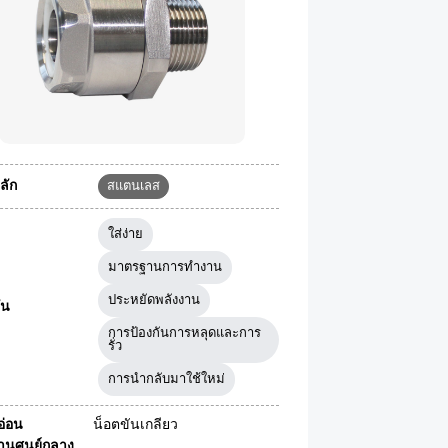
ลัก
สแตนเลส
ใส่ง่าย
มาตรฐานการทำงาน
ประหยัดพลังงาน
ัน
การป้องกันการหลุดและการ
รั่ว
การนำกลับมาใช้ใหม่
ออ่อน
น็อตขันเกลียว
่านศูนย์กลาง