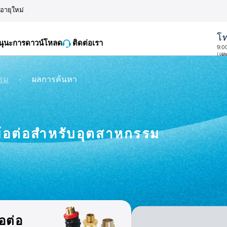
ออายุใหม่
โท
นุนะการดาวน์โหลด
ติดต่อเรา
9:0
( เฉ
・
รรม
ผลการค้นหา
้อต่อสำหรับอุตสาหกรรม
้อต่อ