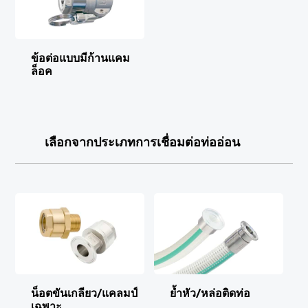
ข้อต่อแบบมีก้านแคม
ล็อค
เลือกจากประเภทการเชื่อมต่อท่ออ่อน
น็อตขันเกลียว/แคลมป์
ย้ำหัว/
หล่อติดท่อ
เฉพาะ