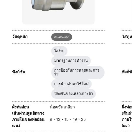
วัสดุหลัก
วัสดุห
สแตนเลส
ใส่ง่าย
มาตรฐานการทำงาน
การป้องกันการหลุดและการ
ฟังก์ชัน
ฟังก์ช
รั่ว
การนำกลับมาใช้ใหม่
ป้องกันของเหลวเกาะตัว
ฝั่งท่ออ่อน
น็อตขันเกลียว
ฝั่งท่
เส้นผ่านศูนย์กลาง
เส้นผ
ภายในของท่ออ่อน
9・12・15・19・25
ภายใ
(มม.)
(มม.)