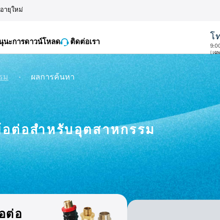
ออายุใหม่
โท
นุนะการดาวน์โหลด
ติดต่อเรา
9:0
( เฉ
・
รรม
ผลการค้นหา
้อต่อสำหรับอุตสาหกรรม
้อต่อ