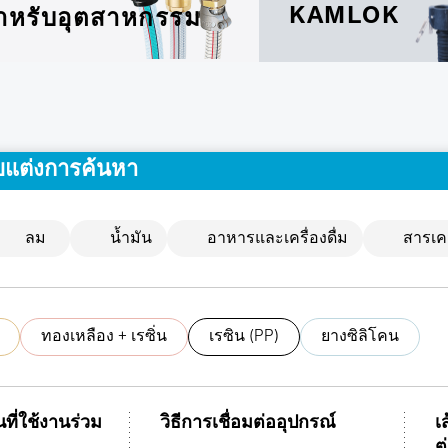
KAMLOK
ำหรับอุตสาหกรรม
บแต่งการค้นหา
ลม
น้ำมัน
อาหารและเครื่องดื่ม
สารเค
ทองเหลือง + เรซิ่น
เรซิน (PP)
ยางซิลิโคน
นที่ใช้งานร่วม
วิธีการเชื่อมต่ออุปกรณ์
เ
ต