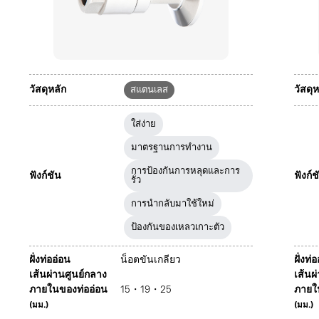
วัสดุหลัก
วัสดุห
สแตนเลส
ใส่ง่าย
มาตรฐานการทำงาน
การป้องกันการหลุดและการ
ฟังก์ชัน
ฟังก์ช
รั่ว
การนำกลับมาใช้ใหม่
ป้องกันของเหลวเกาะตัว
ฝั่งท่ออ่อน
น็อตขันเกลียว
ฝั่งท่
เส้นผ่านศูนย์กลาง
เส้นผ
ภายในของท่ออ่อน
15・19・25
ภายใ
(มม.)
(มม.)