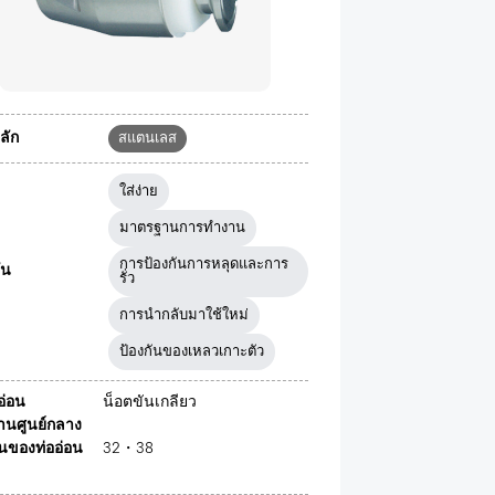
ลัก
สแตนเลส
ใส่ง่าย
มาตรฐานการทำงาน
การป้องกันการหลุดและการ
ัน
รั่ว
การนำกลับมาใช้ใหม่
ป้องกันของเหลวเกาะตัว
ออ่อน
น็อตขันเกลียว
่านศูนย์กลาง
นของท่ออ่อน
32・38