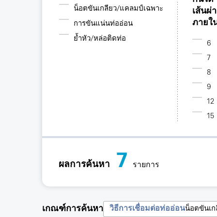
น็อตขันเกลียว/แคลมป์เฉพาะ
เส้นผ่
ภายใ
การขันแน่นท่ออ่อน
ย้ำหัว/หล่อติดท่อ
6
7
8
9
12
15
7
ผลการค้นหา
รายการ
เกณฑ์การค้นหา
วิธีการเชื่อมต่อท่ออ่อน
น็อตขันเ