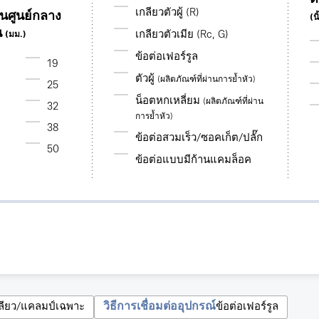
เกลียวตัวผู้ (R)
านศูนย์กลาง
(นิ
น
เกลียวตัวเมีย (Rc, G)
(มม.)
ข้อต่อเฟอร์รูล
19
ตัวผู้
(ผลิตภัณฑ์ที่ผ่านการย้ำหัว)
25
น็อตหกเหลี่ยม
(ผลิตภัณฑ์ที่ผ่าน
32
การย้ำหัว)
38
ข้อต่อสวมเร็ว/ซอคเก็ต/ปลั๊ก
50
ข้อต่อแบบมีก้านแคมล็อค
วิธีการเชื่อมต่ออุปกรณ์
กลียว/แคลมป์เฉพาะ
ข้อต่อเฟอร์รูล