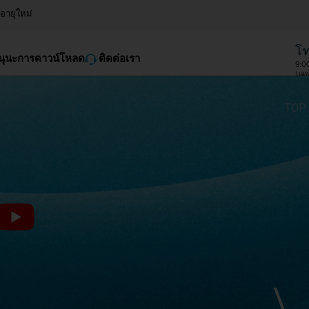
ออายุใหม่
โท
นุนะการดาวน์โหลด
ติดต่อเรา
9:0
( เฉ
TOP